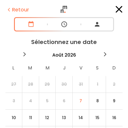
Retour
Sélectionnez une date
2026
août
2026
septe
27
28
29
30
31
1
2
3
4
5
6
7
8
9
10
11
12
13
14
15
16